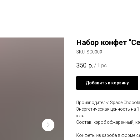
Набор конфет "С
SKU:
SC0009
350
р.
/
1 pc
Добавить в корзину
Производитель: Space Chocola
Энергетическая ценность на 100 
ккал
Состав: кэроб обжаренный, к
Конфеты из кэроба в форме с