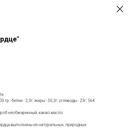
ердце"
te
гр.: белки - 2,3г; жиры - 50,3г; углеводы - 23г; 564
эроб необжаренный, какао масло
ердца выполнены из натуральных, природных