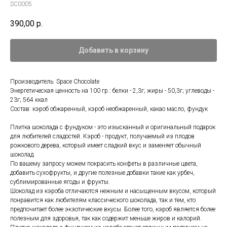
SC0005
390,00
р.
Добавить в корзину
Производитель: Space Chocolate
Энергетическая ценность на 100 гр.: белки - 2,3г; жиры - 50,3г; углеводы -
23г; 564 ккал
Состав: кэроб обжаренный, кэроб необжаренный, какао масло, фундук
Плитка шоколада с фундуком - это изысканный и оригинальный подарок
для любителей сладостей. Кэроб - продукт, получаемый из плодов
рожкового дерева, который имеет сладкий вкус и заменяет обычный
шоколад.
По вашему запросу можем покрасить конфеты в различные цвета,
добавить сухофрукты, и другие полезные добавки такие как урбеч,
сублимированные ягоды и фрукты.
Шоколад из кэроба отличаются нежным и насыщенным вкусом, который
понравится как любителям классического шоколада, так и тем, кто
предпочитает более экзотические вкусы. Более того, кэроб является более
полезным для здоровья, так как содержит меньше жиров и калорий.