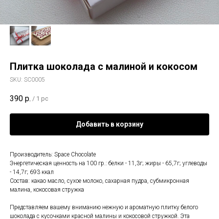
Плитка шоколада с малиной и кокосом
SKU:
SC0005
390
р.
/
1 pc
Добавить в корзину
Производитель: Space Chocolate
Энергетическая ценность на 100 гр.: белки - 11,3г; жиры - 65,7г; углеводы
- 14,7г; 693 ккал
Состав: какао масло, сухое молоко, сахарная пудра, субмикронная
малина, кокосовая стружка
Представляем вашему вниманию нежную и ароматную плитку белого
шоколада с кусочками красной малины и кокосовой стружкой. Эта