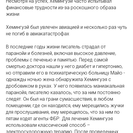
Несмотря на успех, Хемингуэй часто испытывал
финансовые трудности из-за роскошного образа
жизни
Хемингуэй был увлечен авиацией и несколько раз чуть
не погиб в авиакатастрофах
В последние годы жизни писатель страдал от
паранойи и болезней, включая высокое давление,
проблемы с печенью и памятью. Перед самой
смертью доктора нашли у него диабет и гипертонию,
но отправили его в психиатрическую больницу Майо -
однажды ночью жена обнаружила Хемингуэя с
дробовиком в руках. У него появилась маниакальная
паранойя, писателю казалось, что за ним постоянно
следят. Он был на грани сумасшествия, в любом
помещении, где он находился, ему мерещились жучки
для прослушивания, ему мерещилось, что за ним по
пятам ходят агенты ФБР. Для лечения Хемингуэя
использовали классический способ –
электросудорожную терапию. После проведенных