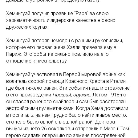
Хемингуэй получил прозвище "Papa" за свою
харизматичность и лидерские качества в своих
дружеских кругах
Хемингуэй потерял чемодан с ранними рукописями,
которые его первая жена Хэдли привезла ему в
Париж. Это событие сильно повлияло на его
отношение к писательству
Хемингуэй участвовал в Первой мировой войне как
водитель скорой помощи Красного Креста в Италии,
где был тяжело ранен. Эти события нашли отражение
в его произведении
Прощай, оружие.
Летом 1918-го
он спасал раненого снайпера и сам был расстрелян
австрийскими пулеметчиками. Когда Хема доставили
в госпиталь, на нем трудно было найти живое место,
его тело было одной сплошной раной. Доктора
вынули из него 26 осколков и отправили в Милан. Там
герою сделали операцию по замене простреленной