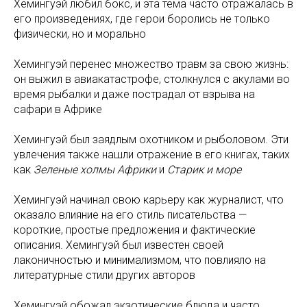
Хемингуэй любил бокс, и эта тема часто отражалась в
его произведениях, где герои боролись не только
физически, но и морально
Хемингуэй перенес множество травм за свою жизнь:
он выжил в авиакатастрофе, столкнулся с акулами во
время рыбалки и даже пострадал от взрыва на
сафари в Африке
Хемингуэй был заядлым охотником и рыболовом. Эти
увлечения также нашли отражение в его книгах, таких
как
Зеленые холмы Африки
и
Старик и море
Хемингуэй начинал свою карьеру как журналист, что
оказало влияние на его стиль писательства —
короткие, простые предложения и фактические
описания. Хемингуэй был известен своей
лаконичностью и минимализмом, что повлияло на
литературные стили других авторов
Хемингуэй обожал экзотические блюда и часто