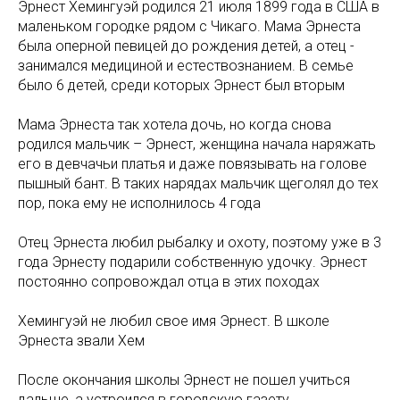
Эрнест Хемингуэй родился 21 июля 1899 года в США в
маленьком городке рядом с Чикаго. Мама Эрнеста
была оперной певицей до рождения детей, а отец -
занимался медициной и естествознанием. В семье
было 6 детей, среди которых Эрнест был вторым
Мама Эрнеста так хотела дочь, но когда снова
родился мальчик – Эрнест, женщина начала наряжать
его в девчачьи платья и даже повязывать на голове
пышный бант. В таких нарядах мальчик щеголял до тех
пор, пока ему не исполнилось 4 года
Отец Эрнеста любил рыбалку и охоту, поэтому уже в 3
года Эрнесту подарили собственную удочку. Эрнест
постоянно сопровождал отца в этих походах
Хемингуэй не любил свое имя Эрнест. В школе
Эрнеста звали Хем
После окончания школы Эрнест не пошел учиться
дальше, а устроился в городскую газету