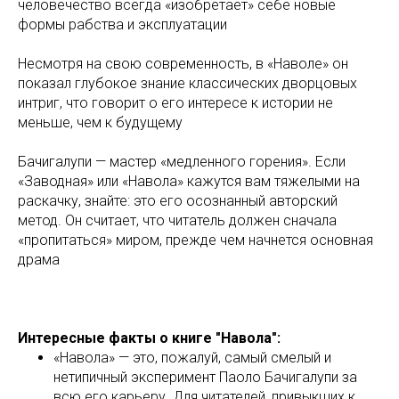
человечество всегда «изобретает» себе новые
формы рабства и эксплуатации
Несмотря на свою современность, в «Наволе» он
показал глубокое знание классических дворцовых
интриг, что говорит о его интересе к истории не
меньше, чем к будущему
Бачигалупи — мастер «медленного горения». Если
«Заводная» или «Навола» кажутся вам тяжелыми на
раскачку, знайте: это его осознанный авторский
метод. Он считает, что читатель должен сначала
«пропитаться» миром, прежде чем начнется основная
драма
Интересные факты о книге "Навола":
«Навола» — это, пожалуй, самый смелый и
нетипичный эксперимент Паоло Бачигалупи за
всю его карьеру. Для читателей, привыкших к