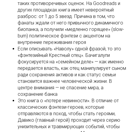
таких противоречивых оценок. На Goodreads и
других площадках книга имеет невероятный
разброс: от 1 до 5 звезд. Причина в том, что
фанаты ждали от него привычного динамичного
биопанка, а получили «медленно горящее» (slow-
burn) политическое фэнтези с акцентом на
внутренние переживания героя
Если описывать «Наволу» одной фразой, то это
«фэнтезийный Крестный отец». Бачигалупи
фокусируется на «семейном деле» — как именно
передается власть, как отец манипулирует сыном
ради сохранения активов и как статус семьи
становится важнее человеческой жизни. В
центре внимания — не спасение мира, а
сохранение банка
Это книга о «потере невинности». В отличие от
классических фэнтези-героев, которые
отправляются в поход, чтобы стать героями,
Давико (главный герой) проходит через серию
унизительных и травмирующих событий, чтобы