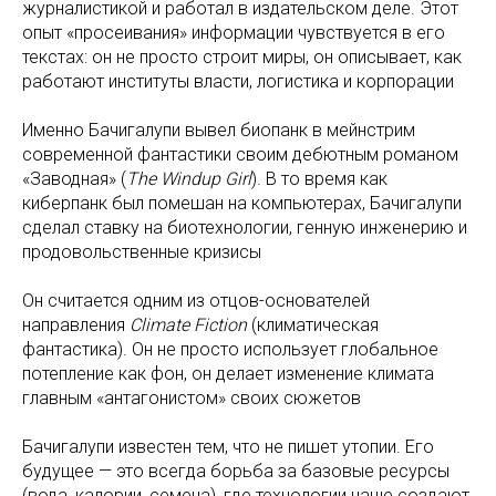
журналистикой и работал в издательском деле. Этот
опыт «просеивания» информации чувствуется в его
текстах: он не просто строит миры, он описывает, как
работают институты власти, логистика и корпорации
Именно Бачигалупи вывел биопанк в мейнстрим
современной фантастики своим дебютным романом
«Заводная» (
The Windup Girl
). В то время как
киберпанк был помешан на компьютерах, Бачигалупи
сделал ставку на биотехнологии, генную инженерию и
продовольственные кризисы
Он считается одним из отцов-основателей
направления
Climate Fiction
(климатическая
фантастика). Он не просто использует глобальное
потепление как фон, он делает изменение климата
главным «антагонистом» своих сюжетов
Бачигалупи известен тем, что не пишет утопии. Его
будущее — это всегда борьба за базовые ресурсы
(вода, калории, семена), где технологии чаще создают