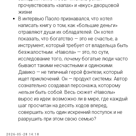
прочувствовать «запах» и «вкус» дворцовой
жизни
В интервью Паоло признавался, что хотел
написать книгу о том, как «большие деньги»
отравляют души их обладателей. Он хотел
показать, что богатство — это не счастье, а
инструмент, который требует от владельца быть
безжалостным. «Навола» — это, по сути,
исследование того,
почему
богатые люди часто
бывают такими несчастными и одинокими.
Давико — не типичный герой фэнтези, который
ищет приключений. Он — продукт системы. Автор
сознательно создавал персонажа, которому
нельзя
быть собой. Весь сюжет «Наволы»
вырос из идеи: возможно ли в мире, где каждый
шаг просчитан на десять ходов вперед,
совершить хоть один искренний поступок и не
разрушить при этом свою семью?
2026-05-28 14:18