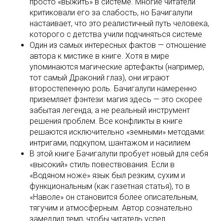
просто «выжить» в системе. Многие читатели
критиковали его за слабость, но Бачигалупи
настаивает, что это реалистичный путь человека,
которого с детства учили подчиняться системе
Один из самых интересных фактов — отношение
автора к мистике в книге. Хотя в мире
упоминаются магические артефакты (например,
тот самый Драконий глаз), они играют
второстепенную роль. Бачигалупи намеренно
приземляет фэнтези: магия здесь — это скорее
забытая легенда, а не реальный инструмент
решения проблем. Все конфликты в книге
решаются исключительно «земными» методами:
интригами, подкупом, шантажом и насилием
В этой книге Бачигалупи пробует новый для себя
«высокий» стиль повествования. Если в
«Водяном ноже» язык был резким, сухим и
функциональным (как газетная статья), то в
«Наволе» он становится более описательным,
тягучим и атмосферным. Автор сознательно
замедлил темп, чтобы читатель успел