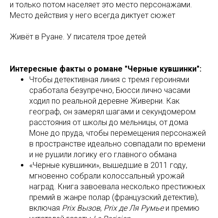
и только потом населяет это место персонажами.
Место действия у него всегда диктует сюжет
Живёт в Руане. У писателя трое детей
Интересные факты о романе "Черные кувшинки":
Чтобы детективная линия с тремя героинями
сработала безупречно, Бюсси лично часами
ходил по реальной деревне Живерни. Как
географ, он замерял шагами и секундомером
расстояния от школы до мельницы, от дома
Моне до пруда, чтобы перемещения персонажей
в пространстве идеально совпадали по времени
и не рушили логику его главного обмана
«Черные кувшинки», вышедшие в 2011 году,
мгновенно собрали колоссальный урожай
наград. Книга завоевала несколько престижных
премий в жанре полар (французский детектив),
включая
Prix Вызов
,
Prix де Ля Румье
и премию