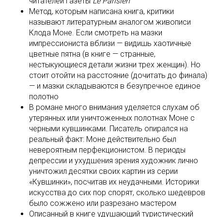
читателей газеты
Le Parisien
Метод, которым написана книга, критики
называют литературным аналогом живописи
Клода Моне. Если смотреть на мазки
импрессиониста вблизи — видишь хаотичные
цветные пятна (в книге — странные,
нестыкующиеся детали жизни трех женщин). Но
стоит отойти на расстояние (дочитать до финала)
— и мазки складываются в безупречное единое
полотно
В романе много внимания уделяется слухам об
утерянных или уничтоженных полотнах Моне с
черными кувшинками. Писатель опирался на
реальный факт: Моне действительно был
невероятным перфекционистом. В периоды
депрессии и ухудшения зрения художник лично
уничтожил десятки своих картин из серии
«Кувшинки», посчитав их неудачными. Историки
искусства до сих пор спорят, сколько шедевров
было сожжено или разрезано мастером
Описанный в книге удушающий туристический