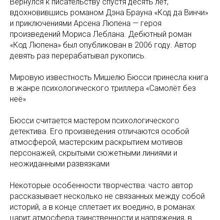
Вернулся к писательству спустя десять лет,
вдохновившись романом Дэна Брауна «Код да Винчи»
и приключениями Арсена Люпена — героя
произведений Мориса Леблана. Дебютный роман
«Код Люпена» был опубликован в 2006 году. Автор
девять раз перерабатывал рукопись.
Мировую известность Мишелю Бюсси принесла книга
в жанре психологического триллера «Самолёт без
неё»
Бюсси считается мастером психологического
детектива. Его произведения отличаются особой
атмосферой, мастерским раскрытием мотивов
персонажей, скрытыми сюжетными линиями и
неожиданными развязками
Некоторые особенности творчества: часто автор
рассказывает несколько не связанных между собой
историй, а в конце сплетает их воедино, в романах
царит атмосфера таинственности и напряжения, в