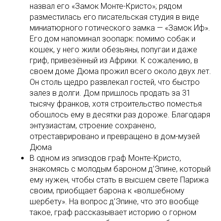
назвал его «Замок Монте-Кристо»; рядом
разместилась его писательская студия в виде
миниатюрного готического замка — «Замок Иф».
Его дом напоминал зоопарк: помимо собак и
кошек, у него жили обезьяны, попугаи и даже
гриф, привезённый из Африки. К сожалению, в
своем доме Дюма прожил всего около двух лет.
Он столь щедро развлекал гостей, что быстро
залез в долги. Дом пришлось продать за 31
тысячу франков, хотя строительство поместья
обошлось ему в десятки раз дороже. Благодаря
энтузиастам, строение сохранено,
отреставрировано и превращено в дом-музей
Дюма
В одном из эпизодов граф Монте-Кристо,
знакомясь с молодым бароном д’Эпине, который
ему нужен, чтобы стать в высшем свете Парижа
своим, приобщает барона к «волшебному
шербету». На вопрос д’Эпине, что это вообще
такое, граф рассказывает историю о горном