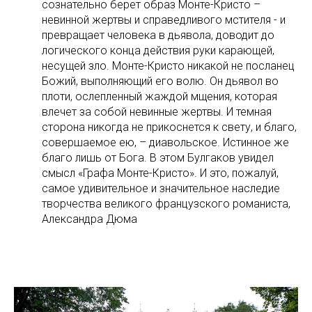
сознательно берет образ Монте-Кристо –
невинной жертвы и справедливого мстителя - и
превращает человека в дьявола, доводит до
логического конца действия руки карающей,
несущей зло. Монте-Кристо никакой не посланец
Божий, выполняющий его волю. Он дьявол во
плоти, ослепленный жаждой мщения, которая
влечет за собой невинные жертвы. И темная
сторона никогда не прикоснется к свету, и благо,
совершаемое ею, – диавольское. Истинное же
благо лишь от Бога. В этом Булгаков увидел
смысл «Графа Монте-Кристо». И это, пожалуй,
самое удивительное и значительное наследие
творчества великого французского романиста,
Александра Дюма