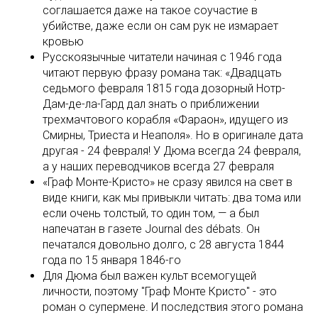
соглашается даже на такое соучастие в
убийстве, даже если он сам рук не измарает
кровью
Русскоязычные читатели начиная с 1946 года
читают первую фразу романа так: «Двадцать
седьмого февраля 1815 года дозорный Нотр-
Дам-де-ла-Гард дал знать о приближении
трехмачтового корабля «Фараон», идущего из
Смирны, Триеста и Неаполя». Но в оригинале дата
другая - 24 февраля! У Дюма всегда 24 февраля,
а у наших переводчиков всегда 27 февраля
«Граф Монте-Кристо» не сразу явился на свет в
виде книги, как мы привыкли читать: два тома или
если очень толстый, то один том, — а был
напечатан в газете Journal des débats. Он
печатался довольно долго, с 28 августа 1844
года по 15 января 1846-го
Для Дюма был важен культ всемогущей
личности, поэтому "Граф Монте Кристо" - это
роман о супермене. И последствия этого романа