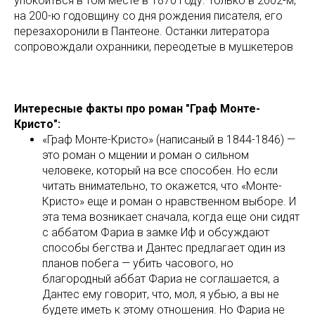
упокоиться в том месте в 1870 году. Только в 2002-м,
на 200-ю годовщину со дня рождения писателя, его
перезахоронили в Пантеоне. Останки литератора
сопровождали охранники, переодетые в мушкетеров
Интересные факты про роман "Граф Монте-
Кристо":
«Граф Монте-Кристо» (написаный в 1844-1846) —
это роман о мщении и роман о сильном
человеке, который на все способен. Но если
читать внимательно, то окажется, что «Монте-
Кристо» еще и роман о нравственном выборе. И
эта тема возникает сначала, когда еще они сидят
с аббатом Фариа в замке Иф и обсуждают
способы бегства и Дантес предлагает один из
планов побега — убить часового, но
благородный аббат Фариа не соглашается, а
Дантес ему говорит, что, мол, я убью, а вы не
будете иметь к этому отношения. Но Фариа не