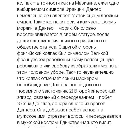
колпак – в точности как на Марианне, ежегодно
выбираемом символе Франции. Дантес
немедленно её надевает. У этой сцены двоякий
смысл. Такие колпаки носили как часть формы
моряки, а Дантес – моряк. Он словно
восстанавливается в своём статусе, после
долгих лет лишения всякого приличного в
обществе статуса. С другой стороны,
фригийский колпак был символом Великой
французской революции. Саму воплощённую
революцию или свободу изображали именно в
этом головном уборе. Так что неудивительно,
что колпак отмечает ярким маркером
освобождение Дантеса после долгого
тюремного заключения; 2) Второй интересный
эпизод, связанный с переодеванием – побег
Эжени Данглар, дочери одного из врагов
Дантеса. Она добывает себе паспорт на
мужское имя, отрезает волосы и переодевается
в мужской костюм. Единственная, кто видит