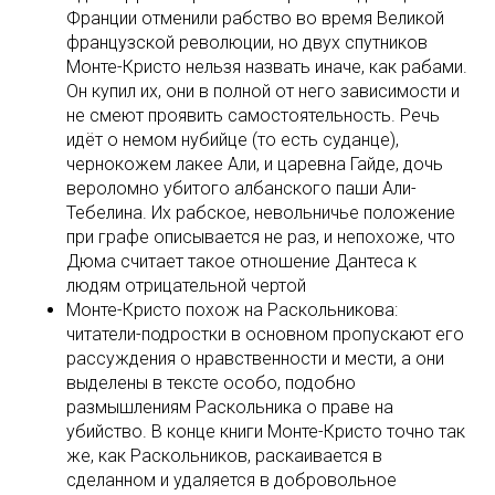
Франции отменили рабство во время Великой
французской революции, но двух спутников
Монте-Кристо нельзя назвать иначе, как рабами.
Он купил их, они в полной от него зависимости и
не смеют проявить самостоятельность. Речь
идёт о немом нубийце (то есть суданце),
чернокожем лакее Али, и царевна Гайде, дочь
вероломно убитого албанского паши Али-
Тебелина. Их рабское, невольничье положение
при графе описывается не раз, и непохоже, что
Дюма считает такое отношение Дантеса к
людям отрицательной чертой
Монте-Кристо похож на Раскольникова:
читатели-подростки в основном пропускают его
рассуждения о нравственности и мести, а они
выделены в тексте особо, подобно
размышлениям Раскольника о праве на
убийство. В конце книги Монте-Кристо точно так
же, как Раскольников, раскаивается в
сделанном и удаляется в добровольное