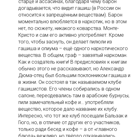
старце и ассасинах, благодаря чему барон
догадывается, что видит гашиш (в России он
относится к запрещённым веществам). Барон
моментально влюбляется в наркотик, но в этом
нет, по сюжету, никакого коварства. Монте-
Кристо и сам его активно употребляет. Кроме
того, чтобы заснуть, он делает пилюли из
гашиша и опиума – ещё одного наркотического
вещества. В общем, граф – завзятый наркоман.
Как и создатель книги! В предисловиях к книгам
обычно этого не рассказывают, но Александр
Дюма-отец был большим поклонником гашиша и
в жизни. Он состоял в так называемом клубе
гашишистов. Его члены собирались в одном
салоне, переодевались там в арабские бурнусы,
пили замечательный кофе и… употребляли
вещество, которое дало название их клубу.
Интересно, что тот же клуб посещали Бальзак и
Гюго, но, в отличие от других его участников,
только ради бесед и кофе – а от «главного
блюда» вежливо, но твёрдо отказывались