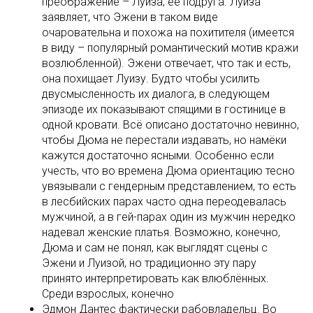
преображение – Луиза, её подруга. Луиза
заявляет, что Эжени в таком виде
очаровательна и похожа на похитителя (имеется
в виду – популярный романтический мотив кражи
возлюбленной). Эжени отвечает, что так и есть,
она похищает Луизу. Будто чтобы усилить
двусмысленность их диалога, в следующем
эпизоде их показывают спящими в гостинице в
одной кровати. Всё описано достаточно невинно,
чтобы Дюма не перестали издавать, но намёки
кажутся достаточно ясными. Особенно если
учесть, что во времена Дюма ориентацию тесно
увязывали с гендерным представлением, то есть
в лесбийских парах часто одна переодевалась
мужчиной, а в гей-парах один из мужчин нередко
надевал женские платья. Возможно, конечно,
Дюма и сам не понял, как выглядят сцены с
Эжени и Луизой, но традиционно эту пару
принято интерпретировать как влюблённых.
Среди взрослых, конечно
Эдмон Дантес фактически рабовладельц. Во