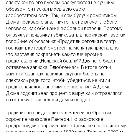
спектакли по его пьесам раскупаются не лучшим
образом, он пускал в ход всю свою
изобретательность. Так, и сам будучи романтиком,
Дюма прекрасно знал: ничто так не влечет любого
человека, как обещание любовной встречи. Поэтому
он взял за привычку публиковать в парижских газетах
подобные объявления: «Придет ли сегодня в театр
господин, который смотрел на меня так пристально,
что заставил покраснеть как-то вечером на
представлении „Нельской башни“? Для него будет
оставлена записка. Влюбленная». В итоге сотни
заинтригованных парижан скупали билеты на
спектакль ради того, чтобы убедиться, не им ли
предназначалось анонимное послание. А Дюма...
Дюма подсчитывал процент с выручки и отправлялся
на встречу с очередной дамой сердца
Традиционно выдающихся деятелей во Франции
хоронят в мавзолее Пантеон. Но расистские
предрассудки современников Дюма не позволили ему