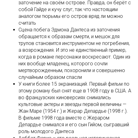
заточение на своём острове. Правда, он берёт с
собой Гайде и кучу слуг, так что настоящим
аналогом тюрьмы его остров вряд ли можно
считать
Сцена побега Эдмона Дантеса из заточения
обращается к образам смерти, и мешок для
трупов становится инструментом не погребения,
а возрождения. И это не единственный пример,
когда в романе персонажи воскресают. Один из
них вообще младенец, которого сочли
мертворожденным, похоронили и совершенно
случайным образом спасли
У книги более 15 экранизаций. Первый фильм по
этому роману был снят еще в 1908 году в США. А
во французских киноверсиях снимались
культовые актеры и звезды первой величины —
Жан Маре (1954 г.) и Жерар Депардье (1998 г.).
В фильме 1998 года вместе с Жераром
Депардье снимался и его сын Гийом, сыгравший
роль молодого Дантеса