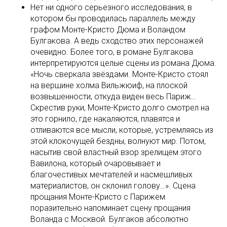
Нет ни одного серьезного исследования, в
котором бы проводилась параллель между
графом Монте-Кристо Дюма и Воландом
Булгакова. А ведь сходство этих персонажей
очевидно. Более того, в романе Булгакова
интерпретируются целые сцены из романа Дюма.
«Ночь сверкала звёздами. Монте-Кристо стоял
на вершине холма Вильжюиф, на плоской
возвышенности, откуда виден весь Париж…
Скрестив руки, Монте-Кристо долго смотрел на
это горнило, где накаляются, плавятся и
отливаются все мысли, которые, устремляясь из
этой клокочущей бездны, волнуют мир. Потом,
насытив свой властный взор зрелищем этого
Вавилона, который очаровывает и
благочестивых мечтателей и насмешливых
материалистов, он склонил голову…». Сцена
прощания Монте-Кристо с Парижем
поразительно напоминает сцену прощания
Воланда с Москвой. Булгаков абсолютно