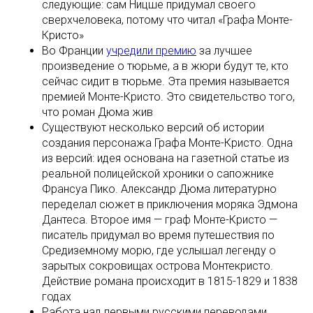
следующие: сам Ницше придумал своего
сверхчеловека, потому что читал «Графа Монте-
Кристо»
Во Франции
учредили премию
за лучшее
произведение о тюрьме, а в жюри будут те, кто
сейчас сидит в тюрьме. Эта премия называется
премией Монте-Кристо. Это свидетельство того,
что роман Дюма жив
Существуют несколько версий об истории
создания персонажа Графа Монте-Кристо. Одна
из версий: идея основана на газетной статье из
реальной полицейской хроники о сапожнике
Франсуа Пико. Александр Дюма литературно
переделал сюжет в приключения моряка Эдмона
Дантеса. Второе имя — граф Монте-Кристо —
писатель придумал во время путешествия по
Средиземному морю, где услышал легенду о
зарытых сокровищах острова Монтекристо.
Действие романа происходит в 1815-1829 и 1838
годах
Работа над первыми русскими переводами