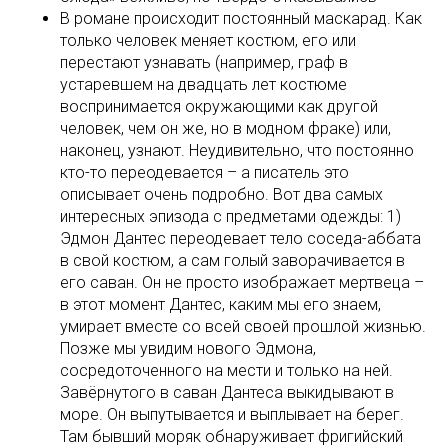
В романе происходит постоянный маскарад. Как
только человек меняет костюм, его или
перестают узнавать (например, граф в
устаревшем на двадцать лет костюме
воспринимается окружающими как другой
человек, чем он же, но в модном фраке) или,
наконец, узнают. Неудивительно, что постоянно
кто-то переодевается – а писатель это
описывает очень подробно. Вот два самых
интересных эпизода с предметами одежды: 1)
Эдмон Дантес переодевает тело соседа-аббата
в свой костюм, а сам голый заворачивается в
его саван. Он не просто изображает мертвеца –
в этот момент Дантес, каким мы его знаем,
умирает вместе со всей своей прошлой жизнью.
Позже мы увидим нового Эдмона,
сосредоточенного на мести и только на ней.
Завёрнутого в саван Дантеса выкидывают в
море. Он выпутывается и выплывает на берег.
Там бывший моряк обнаруживает фригийский