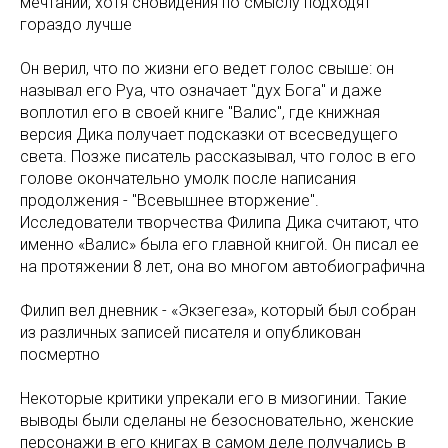
мечтаний, хотя сновидения по смыслу подходят
гораздо лучше
Он верил, что по жизни его ведет голос свыше: он
называл его Руа, что означает "дух Бога" и даже
воплотил его в своей книге "Валис", где книжная
версия Дика получает подсказки от всесведущего
света. Позже писатель рассказывал, что голос в его
голове окончательно умолк после написания
продолжения - "Всевышнее вторжение".
Исследователи творчества Филипа Дика считают, что
именно «Валис» была его главной книгой. Он писал ее
на протяжении 8 лет, она во многом автобиографична
Филип вел дневник - «Экзегеза», который был собран
из различных записей писателя и опубликован
посмертно
Некоторые критики упрекали его в мизогинии. Такие
выводы были сделаны не безосновательно, женские
персонажи в его книгах в самом деле получались в