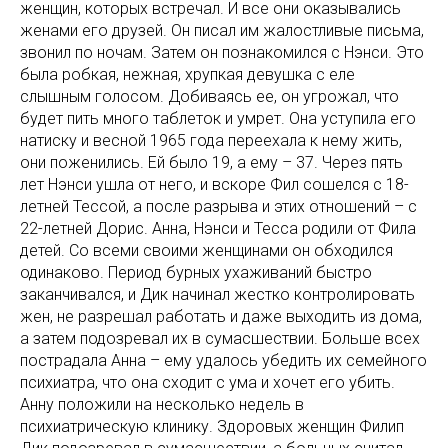
женщин, которых встречал. И все они оказывались
женами его друзей. Он писал им жалостливые письма,
звонил по ночам. Затем он познакомился с Нэнси. Это
была робкая, нежная, хрупкая девушка с еле
слышным голосом. Добиваясь ее, он угрожал, что
будет пить много таблеток и умрет. Она уступила его
натиску и весной 1965 года переехала к нему жить,
они поженились. Ей было 19, а ему – 37. Через пять
лет Нэнси ушла от него, и вскоре Фил сошелся с 18-
летней Тессой, а после разрыва и этих отношений – с
22-летней Дорис. Анна, Нэнси и Тесса родили от Фила
детей. Со всеми своими женщинами он обходился
одинаково. Период бурных ухаживаний быстро
заканчивался, и Дик начинал жестко контролировать
жен, не разрешал работать и даже выходить из дома,
а затем подозревал их в сумасшествии. Больше всех
пострадала Анна – ему удалось убедить их семейного
психиатра, что она сходит с ума и хочет его убить.
Анну положили на несколько недель в
психиатрическую клинику. Здоровых женщин Филип