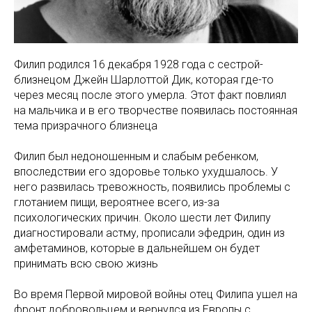
Филип родился 16 декабря 1928 года с сестрой-
близнецом Джейн Шарлоттой Дик, которая где-то
через месяц после этого умерла.
Этот факт повлиял
на мальчика и в его творчестве появилась постоянная
тема
призрачного близнеца
Филип был недоношенным и слабым ребенком,
впоследствии его здоровье только ухудшалось. У
него развилась тревожность, появились проблемы с
глотанием пищи, вероятнее всего, из-за
психологических причин. Около шести лет Филипу
диагностировали астму, прописали эфедрин, один из
амфетаминов, которые в дальнейшем он будет
принимать всю свою жизнь
Во время Первой мировой войны отец Филипа ушел на
фронт добровольцем и вернулся из Европы с