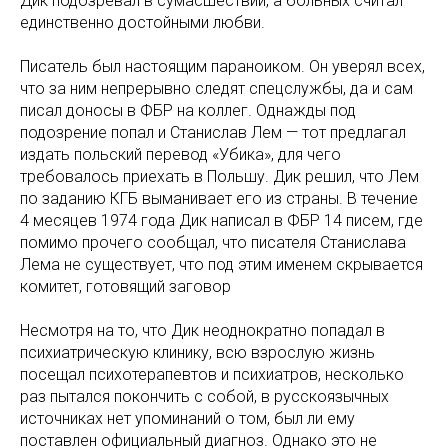
Дик подозревал в сумасшествии, а больных считал
единственно достойными любви.
Писатель был настоящим параноиком. Он уверял всех,
что за ним непрерывно следят спецслужбы, да и сам
писал доносы в ФБР на коллег. Однажды под
подозрение попал и Станислав Лем — тот предлагал
издать польский перевод «Убика», для чего
требовалось приехать в Польшу. Дик решил, что Лем
по заданию КГБ выманивает его из страны. В течение
4 месяцев 1974 года Дик написал в ФБР 14 писем, где
помимо прочего сообщал, что писателя Станислава
Лема не существует, что под этим именем скрывается
комитет, готовящий заговор
Несмотря на то, что Дик неоднократно попадал в
психиатрическую клинику, всю взрослую жизнь
посещал психотерапевтов и психиатров, несколько
раз пытался покончить с собой, в русскоязычных
источниках нет упоминаний о том, был ли ему
поставлен официальный диагноз. Однако это не