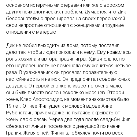
основном истеричными стервами или же с ворохом
других психологических проблем. Думается, что Дик
бессознательно проецировал на своих персонажей
свои непростые отношения с женщинами и трудные
отношения с матерью
Дик не любил выходить из дома, потому поставил
дело так, чтобы люди приходили к нему. Ему нравилась
роль хозяина и автора правил игры. Удивительно, но
его неуверенность не помешала ему жениться четыре
раза. В ухаживаниях он проявлял поразительную
настойчивость и натиск. Он предпочитал совсем юных
девушек. О первой его жене известно очень мало,
они были вместе всего несколько месяцев. Второй
жене, Клео Апостолидис, на момент знакомства было
19 лет. От нее Фил ушел к молодой вдове Анне
Рубенстайн, причем даже не пытаясь скрывать от
жены свою связь. Через два года после свадьбы Фил
сбежал от Анны и поселился с девушкой по имени
Грания. Живя с ней, Филип влюблялся почти во всех