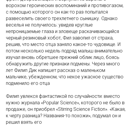
ворохом героических воспоминаний и противогазом,
с помощью которого он как-то раз попытался
развеселить своего трехлетнего сынишку. Однако
веселья не получилось: увидев круглые
непроницаемые глаза и зловеще раскачивающийся
черный резиновый хобот, Фил завопил от страха,
решив, что место отца заняло какое-то чудовище. И
потом несколько недель подряд малыш внимательно
изучал вновь обретшее прежний облик лицо, боясь
обнаружить другие признаки подмены. Через много
лет Филип Дик напишет рассказ о маленьком
мальчике, убежденном, что некое ужасное существо
подменило его отца
Филип увлекся фантастикой по случайности: вместо
нужно журнала «Popular Science», которого не было в
продаже, он приобрел «Stirring Science Fiction». «Какая,
к черту разница? Названия-то похожи», подумал он и
решил взять его