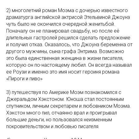
2) многолетний роман Моэма с дочерью известного
драматурга английской актрисой Этельвиной Джоунз
чуть было не окончился очередной женитьбой.
Поначалу он не планировал свадьбу, но после её
длительных гастролей решился сделать предложение
и получил отказ. Оказалось, что Джоунз беременна от
другого мужчины, сына графа Энтрима. Возможно
это была единственная женщина в жизни писателя,
которую он по-настоящему любил. Он всегда называл
ее Роузи и именно это имя носит героиня романа
«Пироги и пиво»
3) путешествуя по Америке Моэм познакомился с
Джеральдом Хэкстоном. Юноша стал постоянным
спутником, личным секретарем и любовником Моэма.
Хэкстон много пил, отчаянно врал и проигрывал
большие деньги, но пользовался неизменным
покровительством и любовью писателя