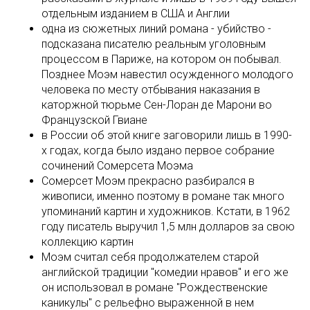
отдельным изданием в США и Англии
одна из сюжетных линий романа - убийство -
подсказана писателю реальным уголовным
процессом в Париже, на котором он побывал.
Позднее Моэм навестил осужденного молодого
человека по месту отбывания наказания в
каторжной тюрьме Сен-Лоран де Марони во
Французской Гвиане
в России об этой книге заговорили лишь в 1990-
х годах, когда было издано первое собрание
сочинений Сомерсета Моэма
Сомерсет Моэм прекрасно разбирался в
живописи, именно поэтому в романе так много
упоминаний картин и художников. Кстати, в 1962
году писатель выручил 1,5 млн долларов за свою
коллекцию картин
Моэм считал себя продолжателем старой
английской традиции "комедии нравов" и его же
он использовал в романе "Рождественские
каникулы" с рельефно выраженной в нем