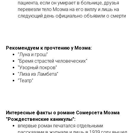
пациента, если он умирает в больнице, друзья
перевезли тело Моэма на его виллу и лишь на
следующий день официально объявили о смерти
Рекомендуем к прочтению у Моэма:
"Луна и грош"
"Бремя страстей человеческих"
"Узорный покров"
"Лиза из Ламбета"
"Театр"
Интересные факты о романе Сомерсета Моэма
"Рождественские каникулы":
впервые роман печатался отдельными
рассказами в журнале и лишь в 1939 году вышел