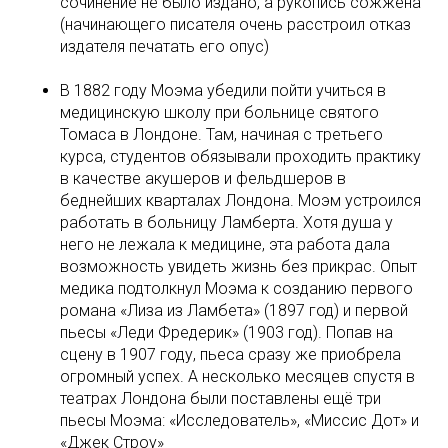
сочинение не было издано, а рукопись сожжена
(начинающего писателя очень расстроил отказ
издателя печатать его опус)
В 1882 году Моэма убедили пойти учиться в
медицинскую школу при больнице святого
Томаса в Лондоне. Там, начиная с третьего
курса, студентов обязывали проходить практику
в качестве акушеров и фельдшеров в
беднейших кварталах Лондона. Моэм устроился
работать в больницу Ламберта. Хотя душа у
него не лежала к медицине, эта работа дала
возможность увидеть жизнь без прикрас. Опыт
медика подтолкнул Моэма к созданию первого
романа «Лиза из Ламбета» (1897 год) и первой
пьесы «Леди Фредерик» (1903 год). Попав на
сцену в 1907 году, пьеса сразу же приобрела
огромный успех. А несколько месяцев спустя в
театрах Лондона были поставлены ещё три
пьесы Моэма: «Исследователь», «Миссис Дот» и
«Джек Строу»