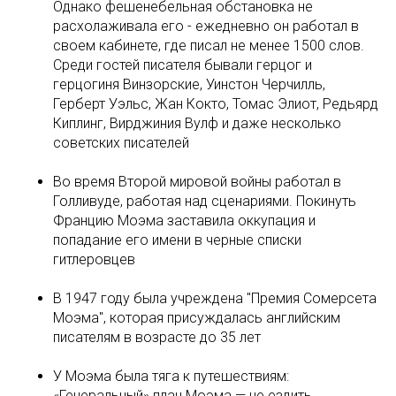
Однако фешенебельная обстановка не
расхолаживала его - ежедневно он работал в
своем кабинете, где писал не менее 1500 слов.
Среди гостей писателя бывали герцог и
герцогиня Винзорские, Уинстон Черчилль,
Герберт Уэльс, Жан Кокто, Томас Элиот, Редьярд
Киплинг, Вирджиния Вулф и даже несколько
советских писателей
Во время Второй мировой войны работал в
Голливуде, работая над сценариями. Покинуть
Францию Моэма заставила оккупация и
попадание его имени в черные списки
гитлеровцев
В 1947 году была учреждена "Премия Сомерсета
Моэма", которая присуждалась английским
писателям в возрасте до 35 лет
У Моэма была тяга к путешествиям:
«Генеральный» план Моэма — не ездить