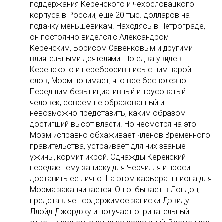
поддержания Керенского и чехословацкого
корпуса в России, еще 20 тыс. долларов на
подачку меньшевикам. Находясь в Петрограде,
он постоянно виделся с Александром
Керенским, Борисом Савенковым и другими
влиятельными деятелями. Но едва увидев
Керенского и перебросившись с ним парой
слов, Моэм понимает, что все бесполезно.
Перед ним безынициативный и трусоватый
человек, совсем не образованный и
невозможно представить, каким образом
достигший высот власти. Но несмотря на это
Моэм исправно обхаживает членов Временного
правительства, устраивает для них званые
ужины, кормит икрой. Однажды Керенский
передает ему записку для Черчилля и просит
доставить ее лично. На этом карьера шпиона для
Моэма заканчивается. Он отбывает в Лондон,
представляет содержимое записки Дэвиду
Ллойд Джорджу и получает отрицательный