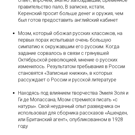
ответ, впрочем, знатно запоздавший, Временное
правительство пало, В записке, кстати,
Керенский просит больше денег и оружия, чем
был готов предоставить английский кабинет
Моэм, который обожал русских классиков, на
первых порах испытывал очень большую
симпатию к окружавшим его русским. Когда
задание сорвалось в связи с грянувшей
Октябрьской революцией, мнение о русских
изменилось. Результатом пребывания в России
становятся «Записные книжки», в которых
рассуждает о России и русской литературе
Находясь под влиянием творчества Эмиля Золя и
Ги де Мопассана, Моэм стремился писать «с
натуры». Свой неудачный опыт разведчика он
использовал для сборника рассказов «Ашенден,
или Британский агент», опубликованном в 1928
году