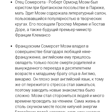
Отец Сомерсета - Роберт Ормонд Моэм был
юристом при британском посольстве в Париже,
мать Эдит Моэм содержала литературный салон,
пользовавшийся популярностью в творческих
кругах. Его посещали Проспер Мериме и Гюстав
Доре, а также будущий премьер-министр
Франции Клемансо
Французским Сомерсет Моэм владел в
совершенстве благодаря любящей няне-
француженке, английским ему пришлось
овладеть только после смерти родителей и
вынужденного переезда в десятилетнем
возрасте к младшему брату отца в Англию,
викарию. Он плохо знал английский язык, к тому
же от пережитого стресса стал заикаться,
поэтому заводить новые знакомства было
сложно. Моэм стал сторониться людей и много
времени проводить за чтением. Сама жизнь в
столь скучном месте после кипучей энергии