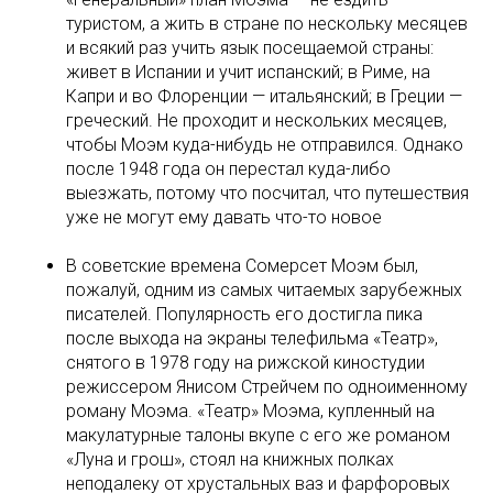
туристом, а жить в стране по нескольку месяцев
и всякий раз учить язык посещаемой страны:
живет в Испании и учит испанский; в Риме, на
Капри и во Флоренции — итальянский; в Греции —
греческий. Не проходит и нескольких месяцев,
чтобы Моэм куда-нибудь не отправился. Однако
после 1948 года он перестал куда-либо
выезжать, потому что посчитал, что путешествия
уже не могут ему давать что-то новое
В советские времена Сомерсет Моэм был,
пожалуй, одним из самых читаемых зарубежных
писателей. Популярность его достигла пика
после выхода на экраны телефильма «Театр»,
снятого в 1978 году на рижской киностудии
режиссером Янисом Стрейчем по одноименному
роману Моэма. «Театр» Моэма, купленный на
макулатурные талоны вкупе с его же романом
«Луна и грош», стоял на книжных полках
неподалеку от хрустальных ваз и фарфоровых