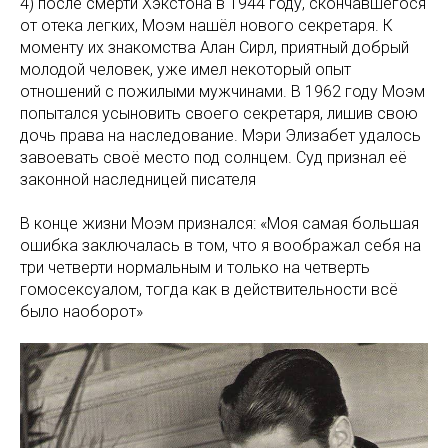
4) после смерти Хэкстона в 1944 году, скончавшегося
от отека легких, Моэм нашёл нового секретаря. К
моменту их знакомства Алан Сирл, приятный добрый
молодой человек, уже имел некоторый опыт
отношений с пожилыми мужчинами. В 1962 году Моэм
попытался усыновить своего секретаря, лишив свою
дочь права на наследование. Мэри Элизабет удалось
завоевать своё место под солнцем. Суд признал её
законной наследницей писателя
В конце жизни Моэм признался: «Моя самая большая
ошибка заключалась в том, что я воображал себя на
три четверти нормальным и только на четверть
гомосексуалом, тогда как в действительности всё
было наоборот»