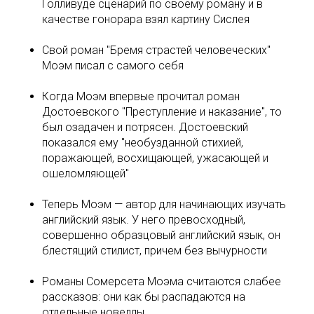
Голливуде сценарий по своему роману и в
качестве гонорара взял картину Сислея
Свой роман "Бремя страстей человеческих"
Моэм писал с самого себя
Когда Моэм впервые прочитал роман
Достоевского "Преступление и наказание", то
был озадачен и потрясен. Достоевский
показался ему "необузданной стихией,
поражающей, восхищающей, ужасающей и
ошеломляющей"
Теперь Моэм — автор для начинающих изучать
английский язык. У него превосходный,
совершенно образцовый английский язык, он
блестящий стилист, причем без вычурности
Романы Сомерсета Моэма считаются слабее
рассказов: они как бы распадаются на
отдельные новеллы