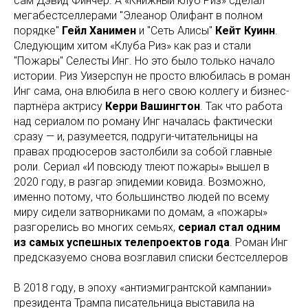
сам Дэвид Финчер. А «Книжный клуб Риз» сделал
мегабестселлерами "Элеанор Олифант в полном
порядке"
Гейл Ханимен
и "Сеть Алисы"
Кейт Куинн
.
Следующим хитом «Клуба Риз» как раз и стали
"Пожары" Селесты Инг. Но это было только начало
истории. Риз Уизерспун не просто влюбилась в роман
Инг сама, она влюбила в него свою коллегу и бизнес-
партнёра актрису
Керри Вашингтон
. Так что работа
над сериалом по роману Инг началась фактически
сразу — и, разумеется, подруги-читательницы на
правах продюсеров застолбили за собой главные
роли. Сериал «И повсюду тлеют пожары» вышел в
2020 году, в разгар эпидемии ковида. Возможно,
именно потому, что большинство людей по всему
миру сидели затворниками по домам, а «пожары»
разгорелись во многих семьях,
сериал стал одним
из самых успешных телепроектов года
. Роман Инг
предсказуемо снова возглавил списки бестселлеров
В 2018 году, в эпоху «антиэмигрантской кампании»
президента Трампа писательница выставила на