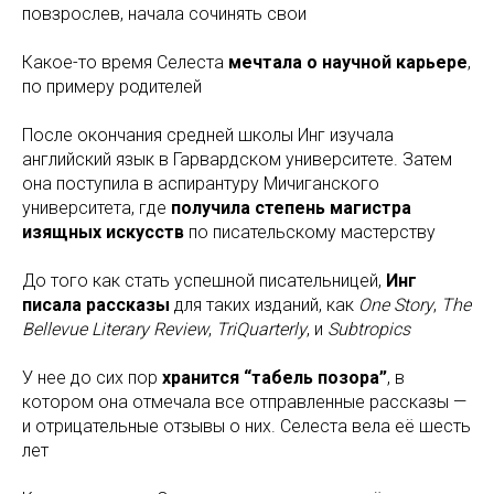
повзрослев, начала сочинять свои
Какое-то время Селеста
мечтала о научной карьере
,
по примеру родителей
После окончания средней школы Инг изучала
английский язык в Гарвардском университете. Затем
она поступила в аспирантуру Мичиганского
университета, где
получила степень магистра
изящных искусств
по писательскому мастерству
До того как стать успешной писательницей,
Инг
писала рассказы
для таких изданий, как
One Story
,
The
Bellevue Literary Review
,
TriQuarterly
, и
Subtropics
У нее до сих пор
хранится “табель позора”
, в
котором она отмечала все отправленные рассказы —
и отрицательные отзывы о них. Селеста вела её шесть
лет