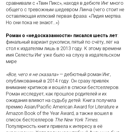
сравнивали с «Твин Пикс», находя в дебюте Инг много
общего с тревожным шедевром Линча (чего стоит не
оставляющая иллюзий первая фраза: «Лидия мертва.
Но они пока не знают…»)
Роман о «недосказанности» писался шесть лет
:
финальный вариант рукописи, пятый по счёту, лёг на
стол к издателям лишь в 2013 году. К этому времени
имя Селесты Инг уже было на слуху в издательском
мире
«Все, чего я не сказала»
— дебютный роман Инг,
опубликованный в 2014 году. Он сразу привлёк
внимание критиков и вошёл в списки бестселлеров.
Роман исследует, как прошлое родителей и их
ожидания влияют на судьбу детей. Книга получила
премию Asian/Pacific American Award for Literature и
Amazon Book of the Year Award, а также вошел в
список бестселлеров
The New York Times.
Популярность книги привела к интересу в её