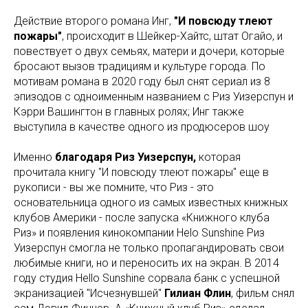
Действие второго романа Инг,
"И повсюду тлеют
пожары"
, происходит в Шейкер-Хайтс, штат Огайо, и
повествует о двух семьях, матери и дочери, которые
бросают вызов традициям и культуре города. По
мотивам романа в 2020 году был снят сериал из 8
эпизодов с одноименным названием с Риз Уизерспун и
Кэрри Вашингтон в главных ролях; Инг также
выступила в качестве одного из продюсеров шоу
Именно
благодаря Риз Уизерспун,
которая
прочитала книгу "И повсюду тлеют пожары" еще в
рукописи - вы же помните, что Риз - это
основательница одного из самых известных книжных
клубов Америки - после запуска «Книжного клуба
Риз» и появления кинокомпании Helo Sunshine Риз
Уизерспун смогла не только пропагандировать свои
любимые книги, но и переносить их на экран. В 2014
году студия Hello Sunshine сорвала банк с успешной
экранизацией "Исчезнувшей"
Гилиан Флин
, фильм снял