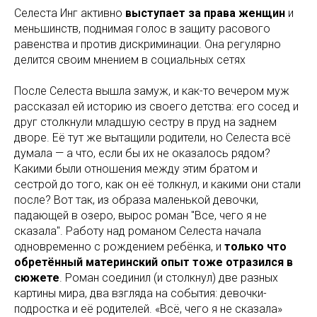
Селеста Инг активно
выступает за права женщин
и
меньшинств, поднимая голос в защиту расового
равенства и против дискриминации. Она регулярно
делится своим мнением в социальных сетях
После Селеста вышла замуж, и как-то вечером муж
рассказал ей историю из своего детства: его сосед и
друг столкнули младшую сестру в пруд на заднем
дворе. Её тут же вытащили родители, но Селеста всё
думала — а что, если бы их не оказалось рядом?
Какими были отношения между этим братом и
сестрой до того, как он её толкнул, и какими они стали
после? Вот так, из образа маленькой девочки,
падающей в озеро, вырос роман "Все, чего я не
сказала". Работу над романом Селеста начала
одновременно с рождением ребёнка, и
только что
обретённый материнский опыт тоже отразился в
сюжете
. Роман соединил (и столкнул) две разных
картины мира, два взгляда на события: девочки-
подростка и её родителей. «Всё, чего я не сказала»