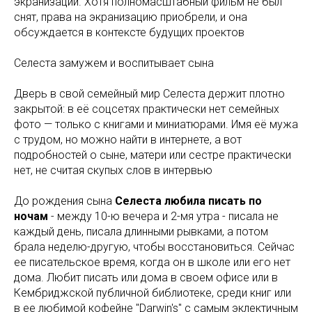
экранизации. Хотя полномасштабный фильм не был
снят, права на экранизацию приобрели, и она
обсуждается в контексте будущих проектов
Селеста замужем и воспитывает сына
Дверь в свой семейный мир Селеста держит плотно
закрытой: в её соцсетях практически нет семейных
фото — только с книгами и миниатюрами. Имя её мужа
с трудом, но можно найти в интернете, а вот
подробностей о сыне, матери или сестре практически
нет, не считая скупых слов в интервью
До рождения сына
Селеста любила писать по
ночам
- между 10-ю вечера и 2-мя утра - писала не
каждый день, писала длинными рывками, а потом
брала неделю-другую, чтобы восстановиться. Сейчас
ее писательское время, когда он в школе или его нет
дома. Любит писать или дома в своем офисе или в
Кембриджской публичной библиотеке, среди книг или
в ее любимой кофейне "Darwin's" с самым эклектичным