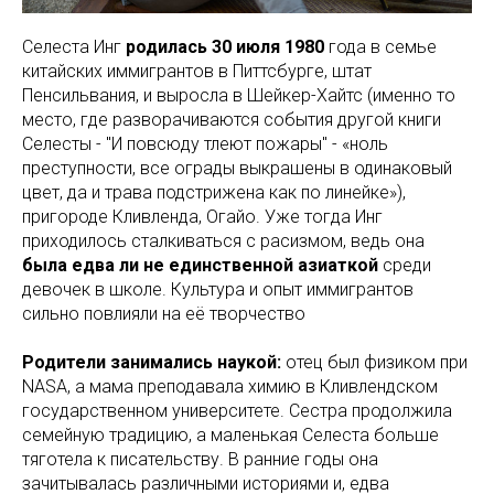
Селеста Инг
родилась 30 июля 1980
года в семье
китайских иммигрантов в Питтсбурге, штат
Пенсильвания, и выросла в Шейкер-Хайтс (именно то
место, где разворачиваются события другой книги
Селесты - "И повсюду тлеют пожары" - «ноль
преступности, все ограды выкрашены в одинаковый
цвет, да и трава подстрижена как по линейке»),
пригороде Кливленда, Огайо. Уже тогда Инг
приходилось сталкиваться с расизмом, ведь она
была едва ли не единственной азиаткой
среди
девочек в школе. Культура и опыт иммигрантов
сильно повлияли на её творчество
Родители занимались наукой:
отец был физиком при
NASA, а мама преподавала химию в Кливлендском
государственном университете. Сестра продолжила
семейную традицию, а маленькая Селеста больше
тяготела к писательству. В ранние годы она
зачитывалась различными историями и, едва