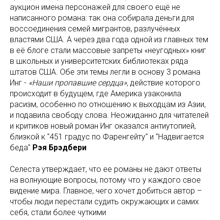
аукцион имена персонажей для своего ещё не
написанного романа: так она собирала деньги для
воссоединения семей мигрантов, разлучённых
властями США. А через два года одной из главных тем
в её блоге стали массовые запреты «неугодных» книг
в школьных и университетских библиотеках ряда
штатов США. Обе эти темы легли в основу 3 романа
Инг -
«Наши пропавшие сердца»,
действие которого
происходит в будущем, где Америка узаконила
расизм, особенно по отношению к выходцам из Азии,
и подавила свободу слова. Неожиданно для читателей
и критиков новый роман Инг оказался антиутопией,
близкой к "451 градус по Фаренгейту" и "Надвигается
беда"
Рэя Брэдбери
Селеста утверждает, что ее романы не дают ответы
на волнующие вопросы, потому что у каждого свое
видение мира. Главное, чего хочет добиться автор –
чтобы люди перестали судить окружающих и самих
себя, стали более чуткими