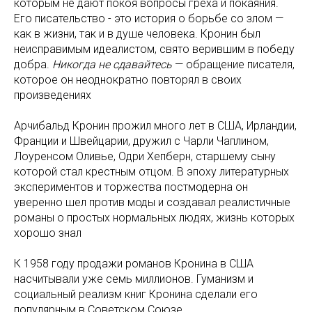
которым не дают покоя вопросы греха и покаяния.
Его писательство - это история о борьбе со злом —
как в жизни, так и в душе человека. Кронин был
неисправимым идеалистом, свято верившим в победу
добра.
Никогда не сдавайтесь
— обращение писателя,
которое он неоднократно повторял в своих
произведениях
Арчибальд Кронин прожил много лет в США, Ирландии,
Франции и Швейцарии, дружил с Чарли Чаплином,
Лоуренсом Оливье, Одри Хепберн, старшему сыну
которой стал крестным отцом. В эпоху литературных
экспериментов и торжества постмодерна он
уверенно шел против моды и создавал реалистичные
романы о простых нормальных людях, жизнь которых
хорошо знал
К 1958 году продажи романов Кронина в США
насчитывали уже семь миллионов. Гуманизм и
социальный реализм книг Кронина сделали его
популярным в Советском Союзе