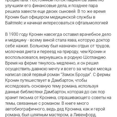
улучшили его финансовые дела, и позднее пара
решила завести еще двоих сыновей. В то же время
Кронин был офицером медицинской службы в
Вайтлейс и начинал интересоваться офтальмологией
В 1930 году Кронин навсегда оставил врачебное дело
и медицину - всему виной стала язва, которую доктор
себе нажил. Больному был назначен отдых от трудов,
молочная диета и переезд на природу, чем Кронин и
воспользовался, вернувшись в родную Шотландию.
Время на ферме тянулось медленно, и он решил
осуществить давнюю мечту и всего за четыре месяца
написал свой первый роман "Замок Броуди". С фермы
Кронин путешествует в Дамбартон, чтобы
исследовать основную тему романа, используя
данные библиотеки Дамбартон, которая до сих пор
хранит письма от Кронина, спрашивающего советы на
темы, связанные с романом. В книге много
автобиографичного, ведь дед Кронина, как и герой
романа, был шляпным мастером, а Ливенфорд,