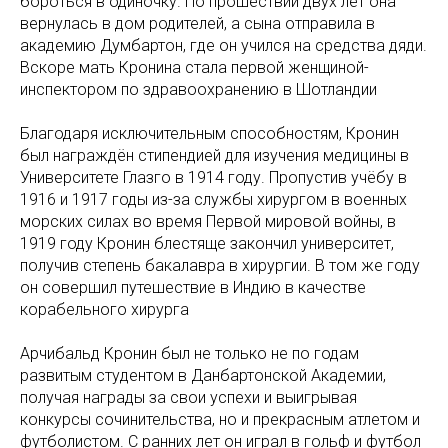
бороться в одиночку. По прошествии двух лет она
вернулась в дом родителей, а сына отправила в
академию Думбартон, где он учился на средства дяди.
Вскоре мать Кронина стала первой женщиной-
инспектором по здравоохранению в Шотландии
Благодаря исключительным способностям, Кронин
был награждён стипендией для изучения медицины в
Университете Глазго в 1914 году. Пропустив учёбу в
1916 и 1917 годы из-за службы хирургом в военных
морских силах во время Первой мировой войны, в
1919 году Кронин блестяще закончил университет,
получив степень бакалавра в хирургии. В том же году
он совершил путешествие в Индию в качестве
корабельного хирурга
Арчибальд Кронин был не только не по годам
развитым студентом в Данбартонской Академии,
получая награды за свои успехи и выигрывая
конкурсы сочинительства, но и прекрасным атлетом и
футболистом. С ранних лет он играл в гольф и футбол