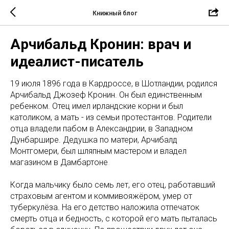
Книжный блог
Арчибальд Кронин: врач и
идеалист-писатель
19 июля 1896 года в Кардроссе, в Шотландии, родился
Арчибальд Джозеф Кронин. Он был единственным
ребенком. Отец имел ирландские корни и был
католиком, а мать - из семьи протестантов. Родители
отца владели пабом в Александрии, в Западном
Дунбаршире. Дедушка по матери, Арчибалд
Монтгомери, был шляпным мастером и владел
магазином в Дамбартоне
Когда мальчику было семь лет, его отец, работавший
страховым агентом и коммивояжёром, умер от
туберкулёза. На его детство наложила отпечаток
смерть отца и бедность, с которой его мать пыталась