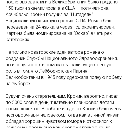
после выхода книги в Великобритании было продано
150 тысяч экземпляров, а в США — полмиллиона.
Арчибальд Кронин получил за "Цитадель"
Национальную книжную премию США. Роман был
переведен на 24 языка, а через год экранизирован.
Картина была номинирована на "Оскар" в четырех
категориях
Не только новаторские идеи автора романа о
создании Службы Национального Здравоохранения,
но и популярность романа сыграли существенную
роль в том, что Лейбористская Партия
Великобритании в 1945 году одержала полную победу
на выборах
Будучи очень старательным, Кронин, вероятно, писал
по 5000 слов в день, тщательно планировал детали
своих сюжетов. В работе и в делах Кронин был очень
несговорчивым человеком, тогда как в личной жизни
обладал хорошим чувством юмора и относился к
каждому новому дню как к новому приключению