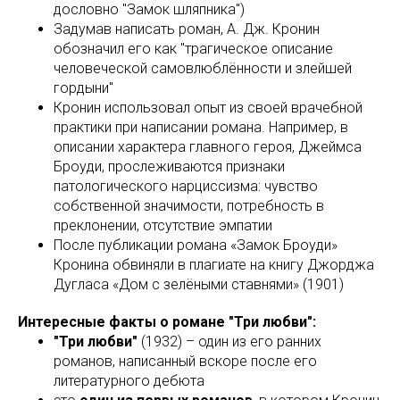
дословно "Замок шляпника")
Задумав написать роман, А. Дж. Кронин
обозначил его как "трагическое описание
человеческой самовлюблённости и злейшей
гордыни"
Кронин использовал опыт из своей врачебной
практики при написании романа. Например, в
описании характера главного героя, Джеймса
Броуди, прослеживаются признаки
патологического нарциссизма: чувство
собственной значимости, потребность в
преклонении, отсутствие эмпатии
После публикации романа «Замок Броуди»
Кронина обвиняли в плагиате на книгу Джорджа
Дугласа «Дом с зелёными ставнями» (1901)
Интересные факты о романе "Три любви":
"Три любви"
(1932) – один из его ранних
романов, написанный вскоре после его
литературного дебюта