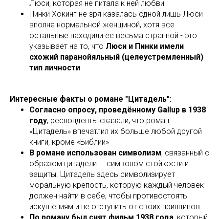
Люси, которая не питала к ней любви
Пинки Хокинг не зря казалась одной лишь Люси
вполне нормальной женщиной, хотя все
остальные находили ее весьма странной - это
указывает на то, что
Люси и Пинки имели
схожий паранойяльный (целеустремленный)
тип личности
Интересные факты о романе "Цитадель":
Согласно опросу, проведённому Gallup в 1938
году
, респонденты сказали, что роман
«Цитадель» впечатлил их больше любой другой
книги, кроме «Библии»
В романе
использован символизм
, связанный с
образом цитадели — символом стойкости и
защиты. Цитадель здесь символизирует
моральную крепость, которую каждый человек
должен найти в себе, чтобы противостоять
искушениям и не отступить от своих принципов
По роману был снят фильм 1938 года
, который