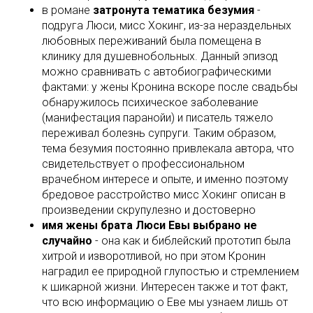
в романе
затронута тематика безумия
-
подруга Люси, мисс Хокинг, из-за нераздельных
любовных переживаний была помещена в
клинику для душевнобольных. Данный эпизод
можно сравнивать с автобиографическими
фактами: у жены Кронина вскоре после свадьбы
обнаружилось психическое заболевание
(манифестация паранойи) и писатель тяжело
переживал болезнь супруги. Таким образом,
тема безумия постоянно привлекала автора, что
свидетельствует о профессиональном
врачебном интересе и опыте, и именно поэтому
бредовое расстройство мисс Хокинг описан в
произведении скрупулезно и достоверно
имя жены брата Люси Евы выбрано не
случайно
- она как и библейский прототип была
хитрой и изворотливой, но при этом Кронин
наградил ее природной глупостью и стремлением
к шикарной жизни. Интересен также и тот факт,
что всю информацию о Еве мы узнаем лишь от