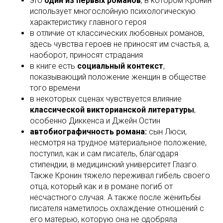
это
один из первых романов
, в котором Кронин
использует многослойную психологическую
характеристику главного героя
в отличие от классических любовных романов,
здесь чувства героев не приносят им счастья, а,
наоборот, приносят страдания
в книге есть
социальный контекст
,
показывающий положение женщин в обществе
того времени
в некоторых сценах чувствуется влияние
классической викторианской литературы
,
особенно Диккенса и Джейн Остин
автобиографичность романа:
сын Люси,
несмотря на трудное материальное положение,
поступил, как и сам писатель, благодаря
стипендии, в медицинский университет Глазго.
Также Кронин тяжело переживал гибель своего
отца, который как и в романе погиб от
несчастного случая. А также после женитьбы
писателя наметилось охлаждение отношений с
его матерью, которую она не одобряла