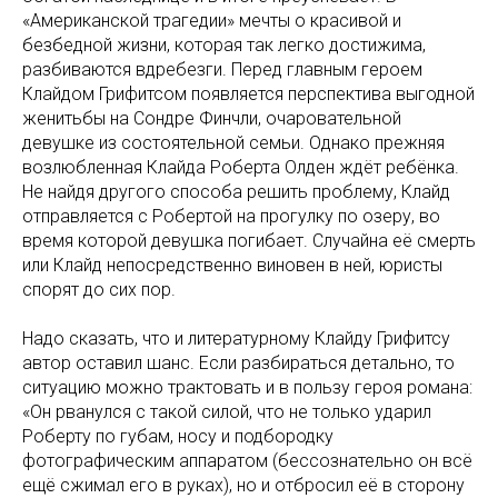
«Американской трагедии» мечты о красивой и
безбедной жизни, которая так легко достижима,
разбиваются вдребезги. Перед главным героем
Клайдом Грифитсом появляется перспектива выгодной
женитьбы на Сондре Финчли, очаровательной
девушке из состоятельной семьи. Однако прежняя
возлюбленная Клайда Роберта Олден ждёт ребёнка.
Не найдя другого способа решить проблему, Клайд
отправляется с Робертой на прогулку по озеру, во
время которой девушка погибает. Случайна её смерть
или Клайд непосредственно виновен в ней, юристы
спорят до сих пор.
Надо сказать, что и литературному Клайду Грифитсу
автор оставил шанс. Если разбираться детально, то
ситуацию можно трактовать и в пользу героя романа:
«Он рванулся с такой силой, что не только ударил
Роберту по губам, носу и подбородку
фотографическим аппаратом (бессознательно он всё
ещё сжимал его в руках), но и отбросил её в сторону