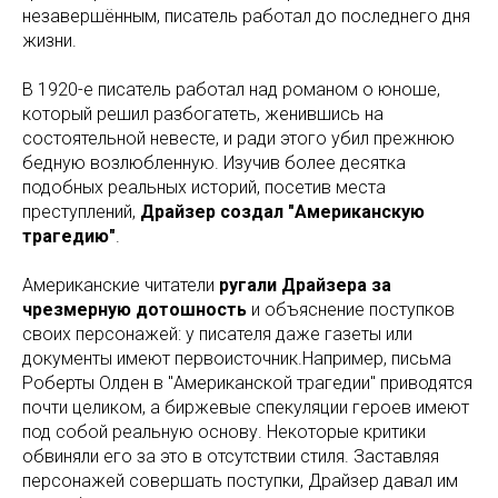
незавершённым, писатель работал до последнего дня
жизни.
В 1920-е писатель работал над романом о юноше,
который решил разбогатеть, женившись на
состоятельной невесте, и ради этого убил прежнюю
бедную возлюбленную. Изучив более десятка
подобных реальных историй, посетив места
преступлений,
Драйзер создал "Американскую
трагедию"
.
Американские читатели
ругали Драйзера за
чрезмерную дотошность
и объяснение поступков
своих персонажей: у писателя даже газеты или
документы имеют первоисточник.Например, письма
Роберты Олден в "Американской трагедии" приводятся
почти целиком, а биржевые спекуляции героев имеют
под собой реальную основу. Некоторые критики
обвиняли его за это в отсутствии стиля. Заставляя
персонажей совершать поступки, Драйзер давал им