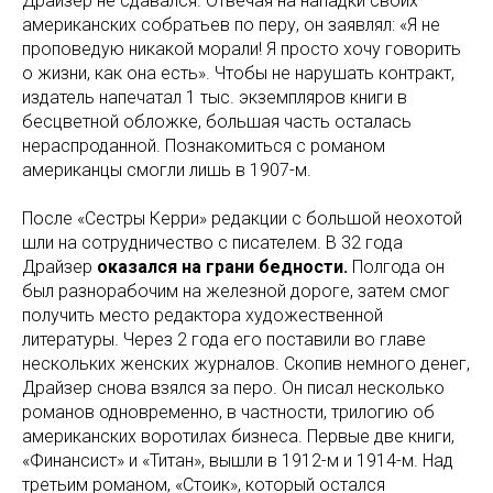
Драйзер не сдавался. Отвечая на нападки своих
американских собратьев по перу, он заявлял: «Я не
проповедую никакой морали! Я просто хочу говорить
о жизни, как она есть». Чтобы не нарушать контракт,
издатель напечатал 1 тыс. экземпляров книги в
бесцветной обложке, большая часть осталась
нераспроданной. Познакомиться с романом
американцы смогли лишь в 1907-м.
После «Сестры Керри» редакции с большой неохотой
шли на сотрудничество с писателем. В 32 года
Драйзер
оказался на грани бедности.
Полгода он
был разнорабочим на железной дороге, затем смог
получить место редактора художественной
литературы. Через 2 года его поставили во главе
нескольких женских журналов. Скопив немного денег,
Драйзер снова взялся за перо. Он писал несколько
романов одновременно, в частности, трилогию об
американских воротилах бизнеса. Первые две книги,
«Финансист» и «Титан», вышли в 1912-м и 1914-м. Над
третьим романом, «Стоик», который остался