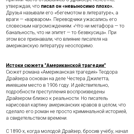
утверждая, что
писал он «невыносимо плохо».
Друзья называли его «бегемотом в литературе», а
враги — «варваром». Переводчики ужасались его
словесным нагромождениям: «Что ни метафора — то
банальность, что ни эпитет — то безвкусица». При
этом все признавали, что влияние писателя на
американскую литературу неоспоримо.
Истоки сюжета "Американской трагедии"
Сюжет романа «Американская трагедия» Теодора
Драйзера основан на деле Честера Джилетта,
имевшем место в 1906 году. И действительно,
подробности преступления воспроизведены
Драйзером близко к реальности. Но писатель
нарисовал картину американских нравов в целом, что
сделало его роман не просто криминальной историей,
а свидетельством времени.
С 1890-х, когда молодой Драйзер, бросив учёбу, начал