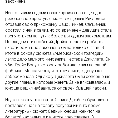
закончена.
Несколькими годами позже произошло ещё одно
резонансное преступление — священник Ричардсон
отравил свою прихожанку Эвис Линнел. Священник
состоял с ней в связи, но со временем девушка стала
препятствием на пути к более выгодным знакомствам.
По следам этих событий Драйзер также пробовал
писать роман, но закончено было только 6 глав. В
итоге в основу сюжета «Американской трагедии»
легло дело мелкого чиновника Честера Джиллета. Он
убил Грейс Браун, которая работала с ним на одной
фабрике. Молодые люди встречались, и девушка
забеременела. Однако у Джиллета были совершенно
другие планы, в которые женитьба не вписывалась, и
юноша решил избавиться от своей бывшей пассии.
Надо сказать, что в своей книге Драйзер буквально
поставил с ног на голову популярный в то время
литературный сюжет: бедный юноша женится на
богатой наследнице и в итоге преуспевает. В