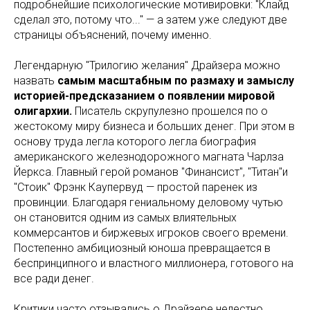
подробнейшие психологические мотивировки: "Клайд
сделал это, потому что..." — а затем уже следуют две
страницы объяснений, почему именно.
Легендарную "Трилогию желания" Драйзера можно
назвать
самым масштабным по размаху и замыслу
историей-предсказанием о появлении мировой
олигархии.
Писатель скрупулезно прошелся по о
жестокому миру бизнеса и больших денег. При этом в
основу труда легла которого легла биография
американского железнодорожного магната Чарлза
Йеркса. Главный герой романов "Финансист", "Титан"и
"Стоик" Фрэнк Каупервуд — простой паренек из
провинции. Благодаря гениальному деловому чутью
он становится одним из самых влиятельных
коммерсантов и биржевых игроков своего времени.
Постепенно амбициозный юноша превращается в
беспринципного и властного миллионера, готового на
все ради денег.
Критики часто отзывались о Драйзере нелестно,