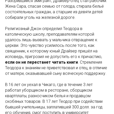
Разорившийся эмигрант, Драйзер-отец стал рабочим.
Жена Сара, спасая семью от голода, стирала бельё
состоятельных граждан, а старшие из девяти детей
собирали уголь на железной дороге.
Религиозный Джон определил Теодора в
католическую школу, преподавателям которой
удалось лишь вызвать у мальчика отвращение к
церкви. Это чувство усилилось после того, как
священник, к которому юный Драйзер пришёл на
исповедь, пригрозил не допустить его к причастию,
если он не перестанет читать книги
. Стремления
Теодора к знаниям не приветствовал и отец, в отличие
от матери, оказывавшей сыну всяческую поддержку.
В 16 лет он уехал в Чикаго, где в течение 3 лет
работал уборщиком в ресторане, сборщиком
квартплаты, разносчиком белья и продавцом
скобяных товаров. В 17 лет Теодор при содействии
бывшей учительницы, заплатившей 300 долл. за год
его обучения, смог поступить в университет