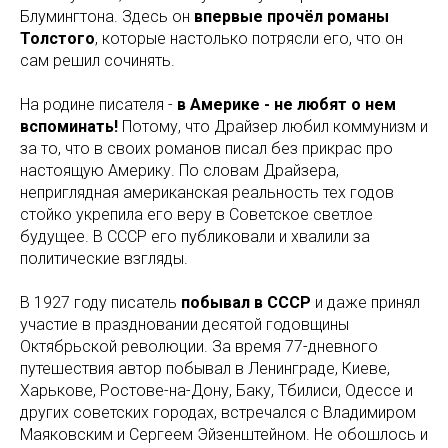
Блумингтона. Здесь он
впервые прочёл романы
Толстого
, которые настолько потрясли его, что он
сам решил сочинять.
На родине писателя -
в Америке - не любят о нем
вспоминать!
Потому, что Драйзер любил коммунизм и
за то, что в своих романов писал без прикрас про
настоящую Америку. По словам Драйзера,
неприглядная американская реальность тех годов
стойко укрепила его веру в Советское светлое
будущее. В СССР его публиковали и хвалили за
политические взгляды.
В 1927 году писатель
побывал в СССР
и даже принял
участие в праздновании десятой годовщины
Октябрьской революции. За время 77-дневного
путешествия автор побывал в Ленинграде, Киеве,
Харькове, Ростове-на-Дону, Баку, Тбилиси, Одессе и
других советских городах, встречался с Владимиром
Маяковским и Сергеем Эйзенштейном. Не обошлось и