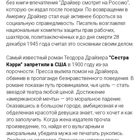
без книги-впечатления "Драйзер смотрит на Россию",
которую он издал после поездки. По возвращении в
Америку Драйзер стал ещё активнее бороться за
социальную справедливость. Писатель возглавлял
национальные комитеты защиты прав рабочих,
шахтёров, политзаключённых и до дня смерти 28
декабря 1945 года считал это основным своим делом.
Самый известный роман Теодора Драйзера
"Сестра
Кэрри" запретили в США
в 1900 году из-за
порочности. Пресса вылила помои на Драйзера,
обвинив в пропаганде безнравственного поведения. В
романе показан путь провинциалки, чья цель — стать
звездой театра любой ценой. Достижение
«американской мечты» — это моральное падение.
Оказавшись в большом городе, амбициозная и не
обделенная красотой девушка знает, чего хочет и как
это заполучить. Когда жена издателя прочла
произведение, то, найдя его вульгарным и
аморальным, убедила мужа не печатать рукопись.