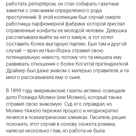
работать репортёром, он стал собирать газетные
заметки с описанием определённого рода
преступлений. В этой коллекции был случай смерти
работницы парфюмерной фабрики, которой прислал
отравленные конфеты её молодой человек. Девушка
рассчитывала выйти за него замуж, а тот хотел
составить более выгодную партию. Был там и другой
случай — врач из Нью-Йорка отравил свою
потенциальную невесту, потому что та мешала ему
развивать отношения с более богатой претенденткой.
Драйзер был даже знаком с матерью отравителя, и та
много рассказывала ему о сыне.
В 1899 году американские газеты активно освещали
дело Роланда Молинэ (или Молино), который также
отравил свою знакомую. Суд его оправдал, но
Молинэ тяжело пережил процесс и неоднократно
лечился в психиатрических клиниках. Писатель решил
положить этот случай в основу сюжета романа,
написал несколько глав, но работа не была